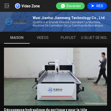
Bavarder
WEB
Wuxi Jianhui Jianmeng Technology Co., Ltd.
Qualité V À Grande Vitesse Cannelant La Machine,
Machine De Cannelure De La Commande Numérique
Par Ordinateur V Fabricant De Chine
MAISON
VIDÉOS
PLAYLIST
AU SUJET DE NOUS
Découpeuse hydraulique du portique v pour la tôle