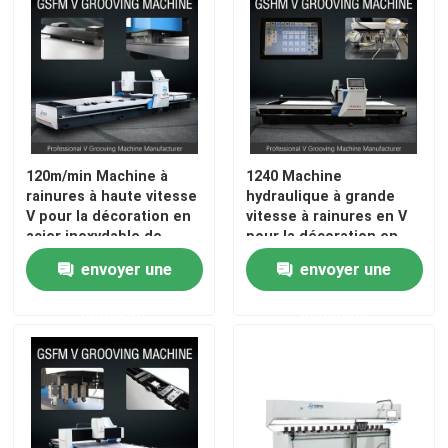
120m/min Machine à
1240 Machine
rainures à haute vitesse
hydraulique à grande
V pour la décoration en
vitesse à rainures en V
acier inoxydable de
pour la décoration en
planche à roulettes
acier inoxydable
envoyer une
envoyer une
demande
demande