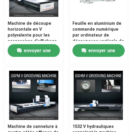
Machine de découpe
Feuille en aluminium de
horizontale en V
commande numérique
polyvalente pour les
par ordinateur de
accessoires d'affichage
découpeuse verticale de
avec décoration en acier
tôle cannelant la
envoyer une
envoyer une
inoxydable
machine hydraulique
demande
demande
Machine de cannelure à
1532 V hydrauliques