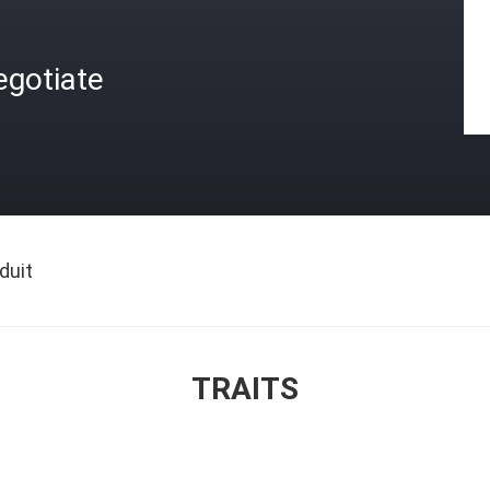
egotiate
duit
TRAITS