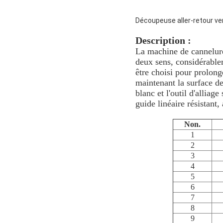
Découpeuse aller-retour ver
Description :
La machine de cannelure
deux sens, considérablem
être choisi pour prolonge
maintenant la surface de
blanc et l'outil d'alliage
guide linéaire résistant, 
Non.
1
2
3
4
5
6
7
8
9