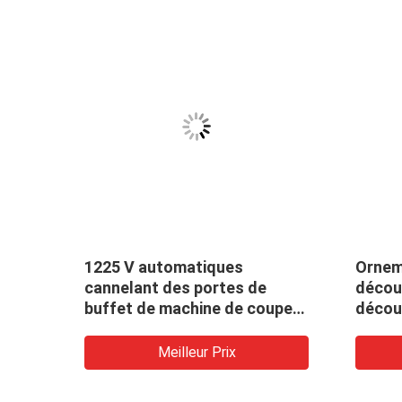
1225 V automatiques
Orneme
r
cannelant des portes de
décou
buffet de machine de coupeur
décou
tesse
de cannelure de la commande
comma
numérique par ordinateur V
ordina
Meilleur Prix
de machine