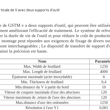
ticale de V avec deux supports d'outil
 de GSTM v a deux supports d'outil, qui peuvent être utilisés
ent améliorant l'efficacité de traitement. Le système de refr
r la durée de vie de l'outil et pour réduire le coût de producti
 montage peut répondre aux exigences de fixage de divers outi
 sont interchangeables ; Le dispositif de transfert de support d'o
ainsi la précision est haute.
Nom
Paramèt
Max. Width de feuillard
1250
Max. Length de feuillard
4000
Épaisseur maximale (acier inoxydable)
6
Min. Thickness de feuillard
0,4
Min.distance du V à partir du bord
10
Vitesse de coupure maximale d'axe des abscisses
120
Vitesse maximum de .return de l'axe des abscisses
120
Max.distance d'axe des ordonnées
1250
Résolution à l'axe Y1
0,001