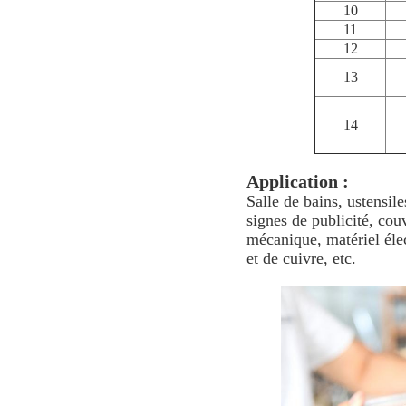
10
11
12
13
14
Application :
Salle de bains, ustensil
signes de publicité, co
mécanique, matériel élec
et de cuivre, etc.