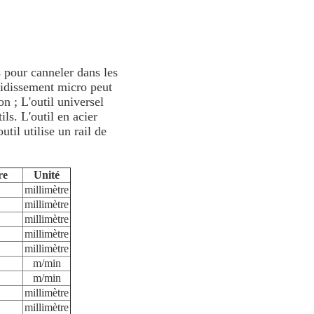
 pour canneler dans les
oidissement micro peut
on ; L'outil universel
ls. L'outil en acier
util utilise un rail de
re
Unité
millimètre
millimètre
millimètre
millimètre
millimètre
m/min
m/min
millimètre
millimètre