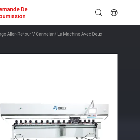
emande De
oumission
ge Aller-Retour V Cannelant La Machine Avec Deux