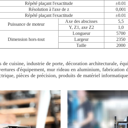
Répété plaçant l'exactitude
±0.01
Résolution à l'axe de z
0,001
Répété plaçant l'exactitude
±0.01
Axe des abscisses
5,5
Puissance de moteur
Y, Z1, axe Z2
1,0
Longueur
5700
Dimension hors-tout
Largeur
2350
Taille
2000
es de cuisine, industrie de porte, décoration architecturale, éq
uvertures d'équipement, mur rideau en aluminium, fabrication 
trique, pièces de précision, produits de matériel informatiqu