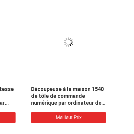
itesse
Découpeuse à la maison 1540
Moye
de tôle de commande
de p
ar
numérique par ordinateur de
déco
peuse
décoration de V de machine
numé
ique
fonctionnelle multi de
anti
Meilleur Prix
re de
coupeur
la m