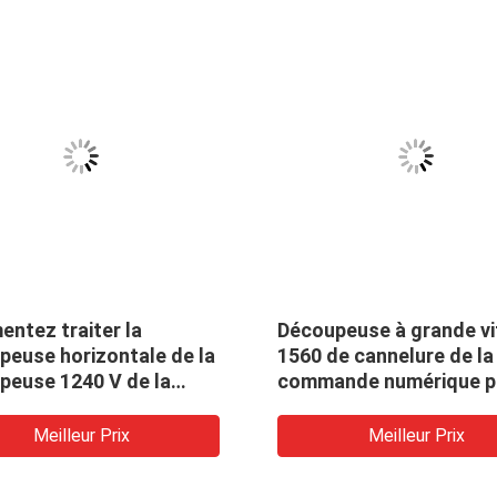
ntez traiter la
Découpeuse à grande v
peuse horizontale de la
1560 de cannelure de la
peuse 1240 V de la
commande numérique p
nde numérique par
ordinateur V de décou
teur V
de la commande numér
Meilleur Prix
Meilleur Prix
par ordinateur V de cad
porte