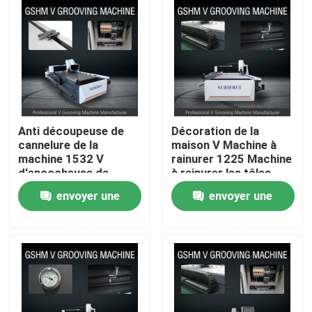
Produits
Vidéos
V à grande vitesse cannelant la machine
Anti découpeuse de
Décoration de la
cannelure de la
maison V Machine à
machine 1532 V
rainurer 1225 Machine
Machine de cannelure de la commande numérique par 
d'encocheuse de
à rainurer les tôles
l'arrêt V de planche à
envoyer une
envoyer une
roulettes
V automatique cannelant la machine
demande
demande
Tôle cannelant la machine
Machine d'encocheuse de V