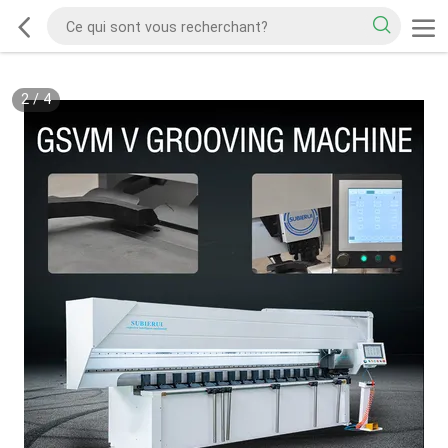
2
/
4