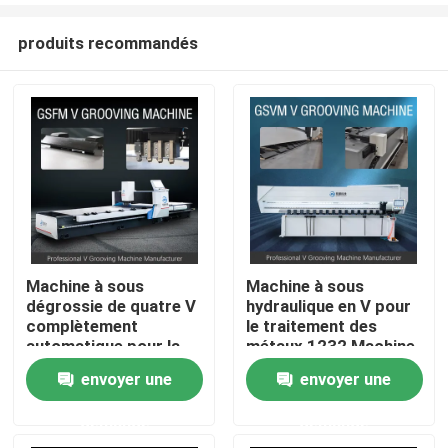
produits recommandés
Machine à sous
Machine à sous
dégrossie de quatre V
hydraulique en V pour
Accueil
complètement
le traitement des
automatique pour la
métaux 1232 Machine
précision d'industrie
à rainurer en V de la
envoyer une
envoyer une
A propos de nous
de porte
commande numérique
par ordinateur
demande
demande
Contacts