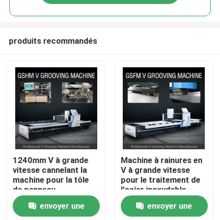
produits recommandés
Accueil
1240mm V à grande
Machine à rainures en
vitesse cannelant la
V à grande vitesse
machine pour la tôle
pour le traitement de
A propos de nous
de panneau
l'acier inoxydable
d'ascenseur cannelant
envoyer une
envoyer une
la machine
Contacts