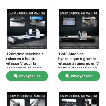
demande
demande
Produits
Vidéos
V à grande vitesse cannelant la machine
120m/min Machine à
1240 Machine
Machine de cannelure de la commande numérique par 
rainures à haute
hydraulique à grande
vitesse V pour la
vitesse à rainures en V
décoration en acier
pour la décoration en
inoxydable de planche
acier inoxydable
V automatique cannelant la machine
envoyer une
envoyer une
à roulettes
demande
demande
Tôle cannelant la machine
Machine d'encocheuse de V