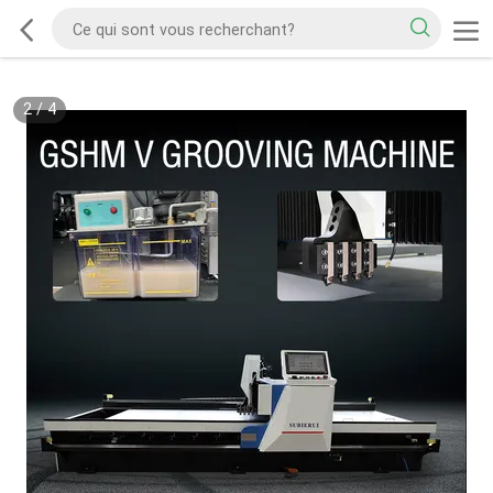
2
/
4