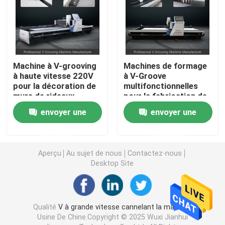
Découpeuse horizontale de V
Machine de coupeur de cannelure de V
Machine à V-grooving
Machines de formage
à haute vitesse 220V
à V-Groove
pour la décoration de
multifonctionnelles
découpeuse de cannelure de v
murs de rideaux
pour la fabrication de
métalliques
tôles métalliques
envoyer une
envoyer une
Découpeuse de tôle de commande numérique par ordi
demande
demande
Découpeuse de la commande numérique par ordinateu
Aperçu
Au sujet de nous
Contactez-nous
Desktop Site
V machine à sous
Qualité
V à grande vitesse cannelant la machine
Machine de cannelure de V pour le métal
Usine De Chine.Copyright © 2025 Wuxi Jianhui