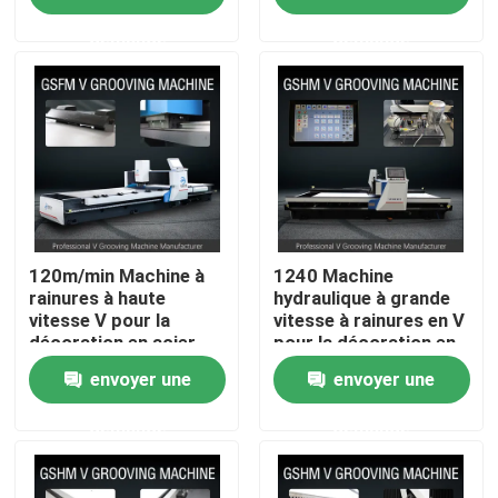
demande
demande
Produits
Vidéos
V à grande vitesse cannelant la machine
Machine de cannelure de la commande numérique par 
120m/min Machine à
1240 Machine
rainures à haute
hydraulique à grande
vitesse V pour la
vitesse à rainures en V
décoration en acier
pour la décoration en
V automatique cannelant la machine
inoxydable de planche
acier inoxydable
envoyer une
envoyer une
à roulettes
Tôle cannelant la machine
demande
demande
Machine d'encocheuse de V