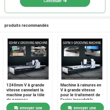
Continuer
produits recommandés
Accueil
1240mm V à grande
Machine à rainures en
vitesse cannelant la
V à grande vitesse
A propos de nous
machine pour la tôle
pour le traitement de
de panneau
l'acier inoxydable
d'ascenseur cannelant
envoyer une
envoyer une
Contacts
la machine