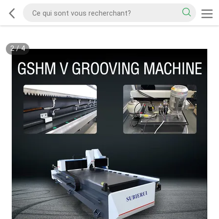
2
/
4