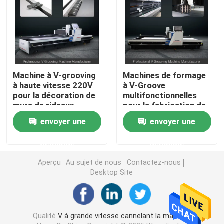
Découpeuse horizontale de V
Machine de coupeur de cannelure de V
Machine à V-grooving
Machines de formage
à haute vitesse 220V
à V-Groove
découpeuse de cannelure de v
pour la décoration de
multifonctionnelles
murs de rideaux
pour la fabrication de
métalliques
tôles métalliques
Découpeuse de tôle de commande numérique par ordi
envoyer une
envoyer une
demande
demande
Découpeuse de la commande numérique par ordinateu
Aperçu
Au sujet de nous
Contactez-nous
Desktop Site
V machine à sous
Machine de cannelure de V pour le métal
Qualité
V à grande vitesse cannelant la machine