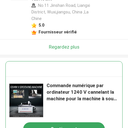
No.11 Jinshan Road, Liangxi
District, Wuxi,jiangsu, China ,La
Chine
5.0
Fournisseur vérifié
Regardez plus
Commande numérique par
ordinateur 1240 V cannelant la
machine pour la machine à sous
du mobilier métallique V d'appui
verticaux d'affichage