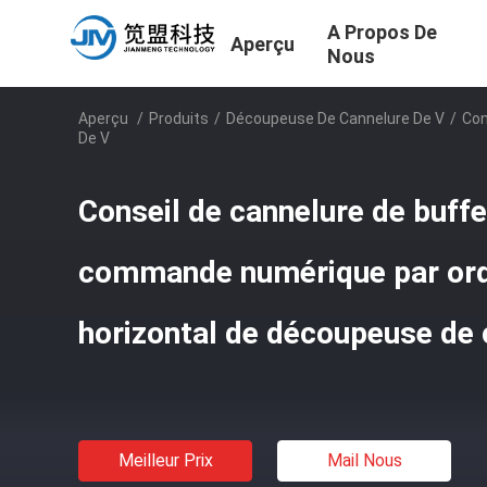
A Propos De
Aperçu
Nous
Aperçu
/
Produits
/
Découpeuse De Cannelure De V
/
Con
De V
Conseil de cannelure de buffe
commande numérique par ord
horizontal de découpeuse de 
Meilleur Prix
Mail Nous