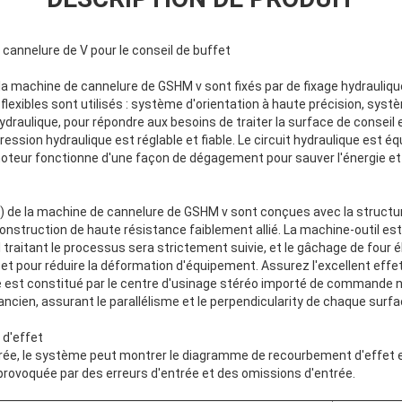
cannelure de V pour le conseil de buffet
 la machine de cannelure de GSHM v sont fixés par de fixage hydraulique
lexibles sont utilisés : système d'orientation à haute précision, sys
hydraulique, pour répondre aux besoins de traiter la surface de conse
pression hydraulique est réglable et fiable. Le circuit hydraulique est 
oteur fonctionne d'une façon de dégagement pour sauver l'énergie et 
(c) de la machine de cannelure de GSHM v sont conçues avec la structure
 construction de haute résistance faiblement allié. La machine-outil est
traitant le processus sera strictement suivie, et le gâchage de four 
 et pour réduire la déformation d'équipement. Assurez l'excellent effet
re est constitué par le centre d'usinage stéréo importé de commande 
 ancien, assurant le parallélisme et le perpendicularity de chaque sur
 d'effet
rée, le système peut montrer le diagramme de recourbement d'effet en
provoquée par des erreurs d'entrée et des omissions d'entrée.