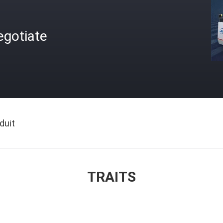
egotiate
duit
TRAITS