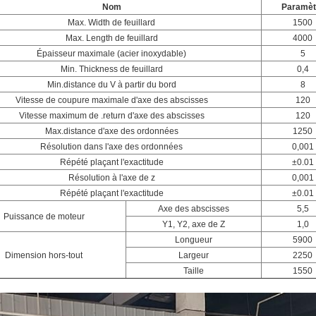
Nom
Paramèt
Max. Width de feuillard
1500
Max. Length de feuillard
4000
Épaisseur maximale (acier inoxydable)
5
Min. Thickness de feuillard
0,4
Min.distance du V à partir du bord
8
Vitesse de coupure maximale d'axe des abscisses
120
Vitesse maximum de .return d'axe des abscisses
120
Max.distance d'axe des ordonnées
1250
Résolution dans l'axe des ordonnées
0,001
Répété plaçant l'exactitude
±0.01
Résolution à l'axe de z
0,001
Répété plaçant l'exactitude
±0.01
Axe des abscisses
5,5
Puissance de moteur
Y1, Y2, axe de Z
1,0
Longueur
5900
Dimension hors-tout
Largeur
2250
Taille
1550