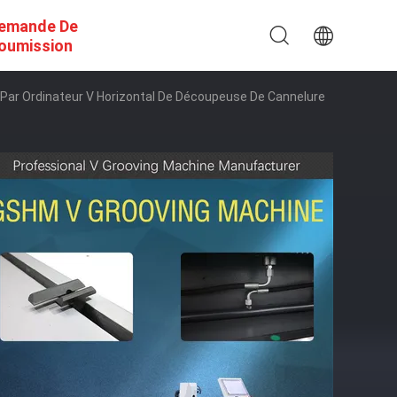
emande De
oumission
ar Ordinateur V Horizontal De Découpeuse De Cannelure