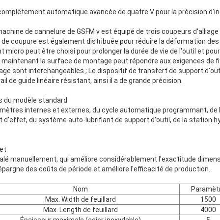
omplètement automatique avancée de quatre V pour la précision d'in
 machine de cannelure de GSFM v est équipé de trois coupeurs d'alliage 
té de coupure est également distribuée pour réduire la déformation des
icro peut être choisi pour prolonger la durée de vie de l'outil et pour
el maintenant la surface de montage peut répondre aux exigences de fixa
lliage sont interchangeables ; Le dispositif de transfert de support d'out
ail de guide linéaire résistant, ainsi il a de grande précision.
ns du modèle standard
mètres internes et externes, du cycle automatique programmant, de l'
 d'effet, du système auto-lubrifiant de support d'outil, de la station 
et
écalé manuellement, qui améliore considérablement l'exactitude dimen
épargne des coûts de période et améliore l'efficacité de production.
Nom
Paramèt
Max. Width de feuillard
1500
Max. Length de feuillard
4000
Épaisseur maximale (acier inoxydable)
5