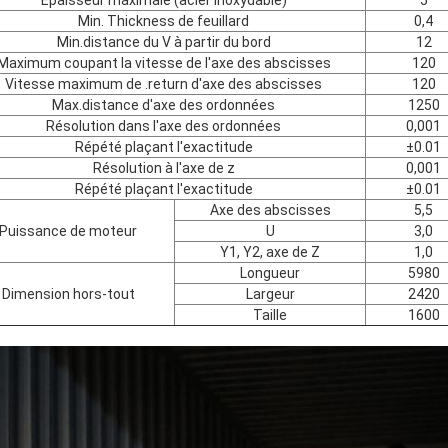
Min. Thickness de feuillard
0,4
Min.distance du V à partir du bord
12
Maximum coupant la vitesse de l'axe des abscisses
120
Vitesse maximum de .return d'axe des abscisses
120
Max.distance d'axe des ordonnées
1250
Résolution dans l'axe des ordonnées
0,001
Répété plaçant l'exactitude
±0.01
Résolution à l'axe de z
0,001
Répété plaçant l'exactitude
±0.01
Axe des abscisses
5,5
Puissance de moteur
U
3,0
Y1, Y2, axe de Z
1,0
Longueur
5980
Dimension hors-tout
Largeur
2420
Taille
1600