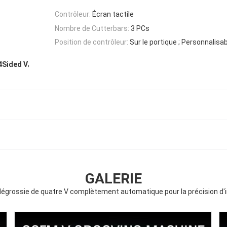
Contrôleur:
Écran tactile
Nombre de Cutterbars:
3 PCs
Position de contrôleur:
Sur le portique ; Personnalisa
,
4Sided V
GALERIE
égrossie de quatre V complètement automatique pour la précision d'i