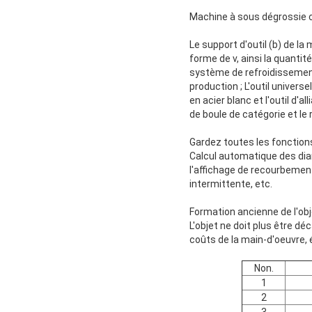
Machine à sous dégrossie c
Le support d'outil (b) de la
forme de v, ainsi la quanti
système de refroidissement m
production ; L'outil univers
en acier blanc et l'outil d'a
de boule de catégorie et le r
Gardez toutes les fonctio
Calcul automatique des dia
l'affichage de recourbement
intermittente, etc.
Formation ancienne de l'obj
L'objet ne doit plus être d
coûts de la main-d'oeuvre, 
Non.
1
2
3