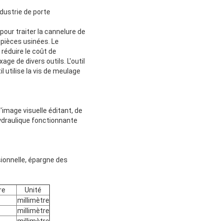
dustrie de porte
pour traiter la cannelure de
 pièces usinées. Le
 réduire le coût de
ge de divers outils. L'outil
il utilise la vis de meulage
image visuelle éditant, de
hydraulique fonctionnante
sionnelle, épargne des
re
Unité
millimètre
millimètre
millimètre