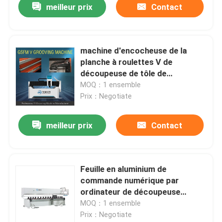
meilleur prix
Contact
machine d'encocheuse de la
planche à roulettes V de
découpeuse de tôle de
commande numérique par
MOQ：1 ensemble
ordinateur de 1250mm anti
Prix：Negotiate
meilleur prix
Contact
Feuille en aluminium de
commande numérique par
ordinateur de découpeuse
verticale de tôle cannelant la
MOQ：1 ensemble
machine hydraulique
Prix：Negotiate