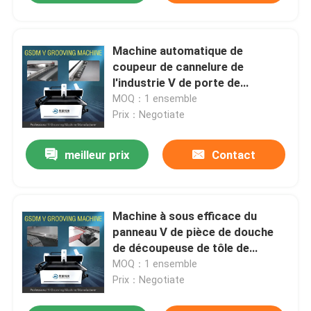
Machine automatique de
coupeur de cannelure de
l'industrie V de porte de
découpeuse de tôle de
MOQ：1 ensemble
commande numérique par
Prix：Negotiate
ordinateur
meilleur prix
Contact
Machine à sous efficace du
panneau V de pièce de douche
de découpeuse de tôle de
commande numérique par
MOQ：1 ensemble
ordinateur
Prix：Negotiate