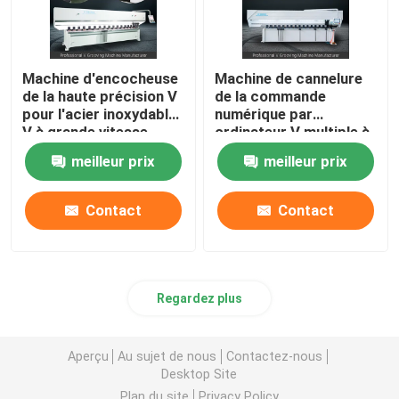
Machine d'encocheuse
Machine de cannelure
de la haute précision V
de la commande
pour l'acier inoxydable
numérique par
V à grande vitesse
ordinateur V multiple à
cannelant la machine
grande vitesse de taille
meilleur prix
meilleur prix
de machine de coupeur
de cannelure de V
Contact
Contact
Regardez plus
Aperçu
Au sujet de nous
Contactez-nous
Desktop Site
Plan du site
Privacy Policy