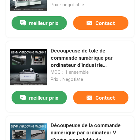
industrielle d'encocheuse
Prix：negotiable
A propos de nous
meilleur prix
Contact
Visite d'usine
Découpeuse de tôle de
Contrôle de qualité
commande numérique par
ordinateur d'industrie
d'ascenseur de machine à sous
MOQ：1 ensemble
Demandez une citation
de la précision V
Prix：Negotiate
V à grande vitesse cannelant la machine
meilleur prix
Contact
Machine de cannelure de la commande numérique par 
Découpeuse de la commande
numérique par ordinateur V
V automatique cannelant la machine
d'acier inoxydable de