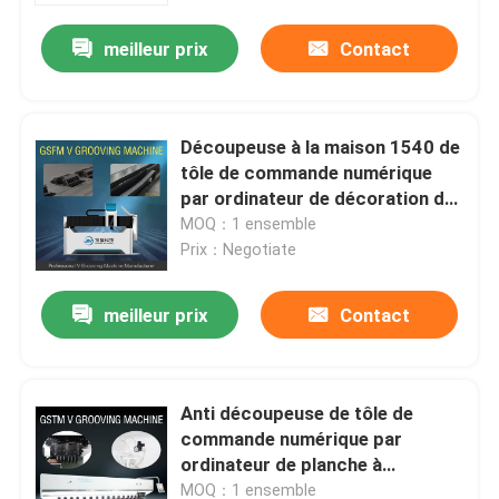
meilleur prix
Contact
Découpeuse à la maison 1540 de
tôle de commande numérique
par ordinateur de décoration de
V de machine fonctionnelle multi
MOQ：1 ensemble
de coupeur
Prix：Negotiate
meilleur prix
Contact
maison
Anti découpeuse de tôle de
Produits
commande numérique par
ordinateur de planche à
roulettes de V de machine
vidéos
MOQ：1 ensemble