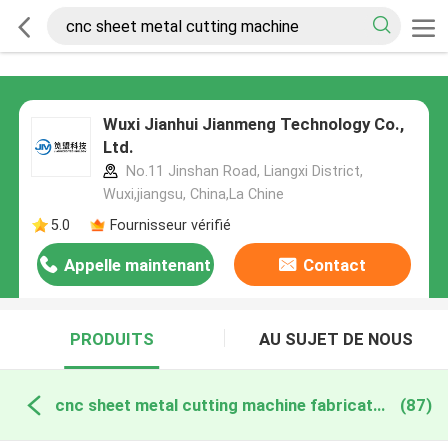
Wuxi Jianhui Jianmeng Technology Co.,
Ltd.
No.11 Jinshan Road, Liangxi District,
Wuxi,jiangsu, China,La Chine
5.0
Fournisseur vérifié
Appelle maintenant
Contact
PRODUITS
AU SUJET DE NOUS
cnc sheet metal cutting machine fabrication en ligne
(87)