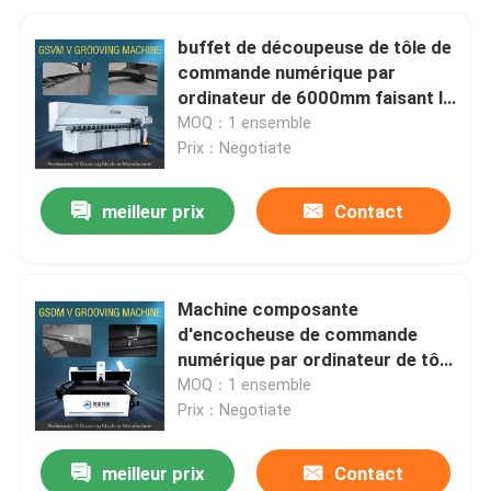
buffet de découpeuse de tôle de
commande numérique par
ordinateur de 6000mm faisant la
machine
MOQ：1 ensemble
Prix：Negotiate
meilleur prix
Contact
Machine composante
d'encocheuse de commande
numérique par ordinateur de tôle
de l'ascenseur résistant V de
MOQ：1 ensemble
découpeuse
Prix：Negotiate
meilleur prix
Contact