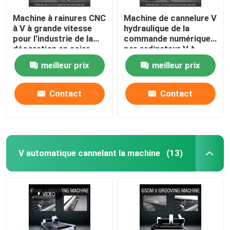
Machine à rainures CNC
Machine de cannelure V
à V à grande vitesse
hydraulique de la
pour l'industrie de la
commande numérique
décoration en acier
par ordinateur V à
inoxydable - modèle
grande vitesse
meilleur prix
meilleur prix
1225
cannelant la machine
pour la tôle 1225
Contact
Contact
V automatique cannelant la machine
(13)