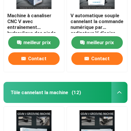
Machine à canaliser
V automatique souple
CNC V avec
cannelant la commande
entraînement
numérique par
hydraulique des pieds
ordinateur V d'acier
pour porte - modèle
inoxydable de machine
meilleur prix
meilleur prix
1225
cannelant la machine
1240
Contact
Contact
Tôle cannelant la machine
(12)