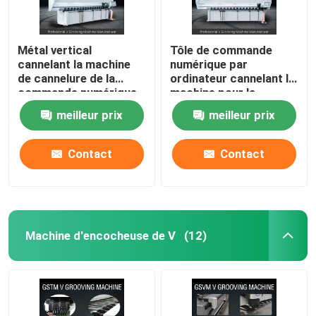
Métal vertical
Tôle de commande
cannelant la machine
numérique par
de cannelure de la
ordinateur cannelant la
commande numérique
machine pour la
par ordinateur V de
machine 1240
meilleur prix
meilleur prix
machine pour
d'encocheuse du mur
l'ornement 1250mm
rideau V en métal
Contact
Contact
Machine d'encocheuse de V
(12)