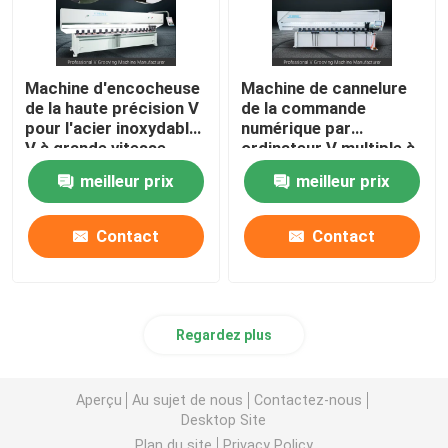
Machine d'encocheuse
Machine de cannelure
de la haute précision V
de la commande
pour l'acier inoxydable
numérique par
V à grande vitesse
ordinateur V multiple à
cannelant la machine
grande vitesse de taille
meilleur prix
meilleur prix
de machine de coupeur
de cannelure de V
Contact
Contact
Regardez plus
Aperçu
Au sujet de nous
Contactez-nous
Desktop Site
Plan du site
Privacy Policy