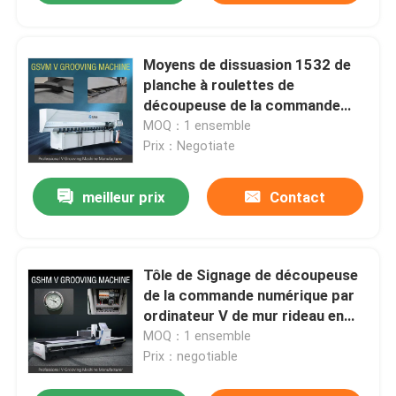
Moyens de dissuasion 1532 de
planche à roulettes de
découpeuse de la commande
numérique par ordinateur V anti
MOQ：1 ensemble
V automatique cannelant la
Prix：Negotiate
machine
meilleur prix
Contact
Tôle de Signage de découpeuse
de la commande numérique par
ordinateur V de mur rideau en
métal cannelant la machine 1532
MOQ：1 ensemble
Prix：negotiable