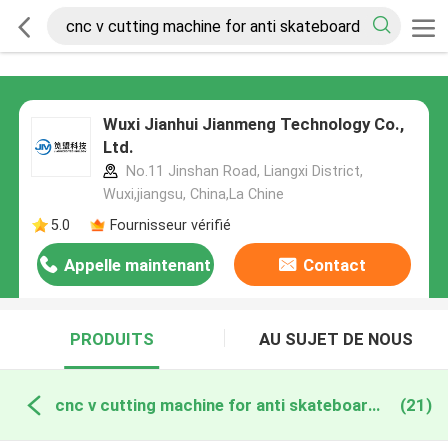
Wuxi Jianhui Jianmeng Technology Co.,
Ltd.
No.11 Jinshan Road, Liangxi District,
Wuxi,jiangsu, China,La Chine
5.0
Fournisseur vérifié
Appelle maintenant
Contact
PRODUITS
AU SUJET DE NOUS
cnc v cutting machine for anti skateboard fabrication en ligne
(21)