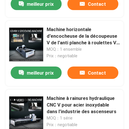
meilleur prix
Contact
Machine horizontale
d'encocheuse de la découpeuse
V de l'anti planche à roulettes V
pour l'industrie 1240 d'ornement
MOQ：1 ensemble
Prix：negotiable
meilleur prix
Contact
Machine à rainures hydraulique
CNC V pour acier inoxydable
dans l'industrie des ascenseurs
MOQ：1 série
Prix：negotiable