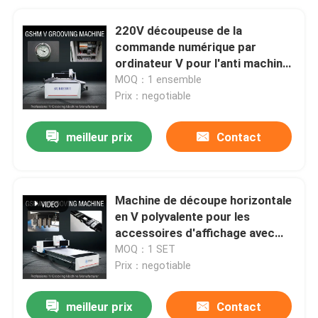
220V découpeuse de la
commande numérique par
ordinateur V pour l'anti machine
de coupeur de cannelure de la
MOQ：1 ensemble
planche à roulettes V
Prix：negotiable
meilleur prix
Contact
Machine de découpe horizontale
en V polyvalente pour les
accessoires d'affichage avec
décoration en acier inoxydable
MOQ：1 SET
Prix：negotiable
meilleur prix
Contact