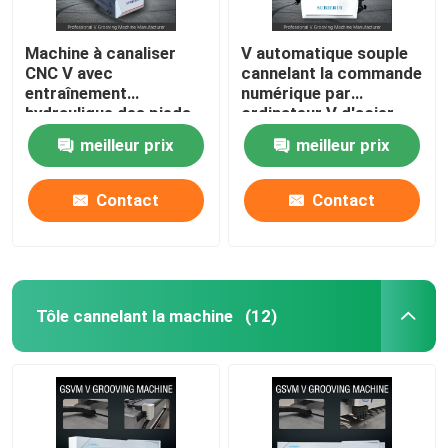
Machine à canaliser
V automatique souple
CNC V avec
cannelant la commande
entraînement
numérique par
hydraulique des pieds
ordinateur V d'acier
pour porte - modèle
inoxydable de machine
meilleur prix
meilleur prix
1225
cannelant la machine
1240
Contact
Contact
Tôle cannelant la machine
(12)