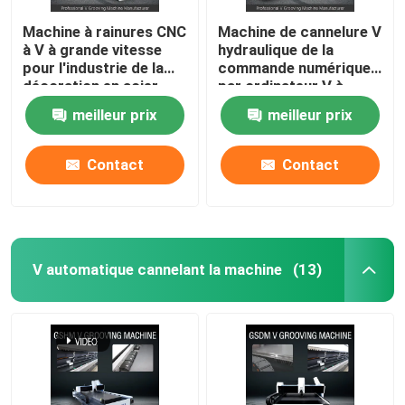
Machine à rainures CNC
Machine de cannelure V
à V à grande vitesse
hydraulique de la
pour l'industrie de la
commande numérique
décoration en acier
par ordinateur V à
inoxydable - modèle
grande vitesse
meilleur prix
meilleur prix
1225
cannelant la machine
pour la tôle 1225
Contact
Contact
V automatique cannelant la machine
(13)