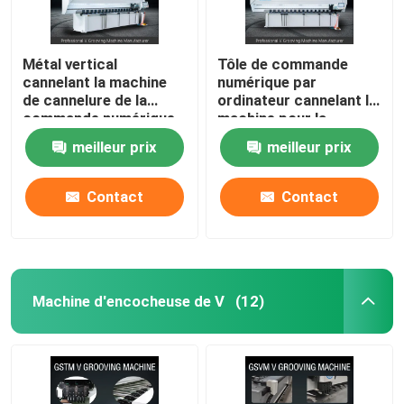
Métal vertical
Tôle de commande
cannelant la machine
numérique par
de cannelure de la
ordinateur cannelant la
commande numérique
machine pour la
par ordinateur V de
machine 1240
meilleur prix
meilleur prix
machine pour
d'encocheuse du mur
l'ornement 1250mm
rideau V en métal
Contact
Contact
Machine d'encocheuse de V
(12)