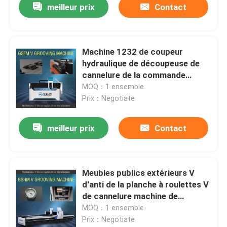
meilleur prix
Contact
Machine 1232 de coupeur
hydraulique de découpeuse de
cannelure de la commande
numérique par ordinateur V V
MOQ：1 ensemble
pour le mobilier métallique
Prix：Negotiate
meilleur prix
Contact
Meubles publics extérieurs V
d'anti de la planche à roulettes V
de cannelure machine de
coupeur cannelant la machine
MOQ：1 ensemble
Prix：Negotiate