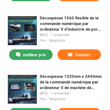
Découpeuse 1560 flexible de la
commande numérique par
ordinateur V d'industrie de porte
de machine de coupeur de
MOQ：1 ensemble
cannelure de V
Prix：Negotiate
meilleur prix
Contact
Découpeuse 1225mm x 2440mm
de la commande numérique par
ordinateur V de machine de
coupeur de cannelure du
MOQ：1 ensemble
feuillard V
Prix：Negotiate