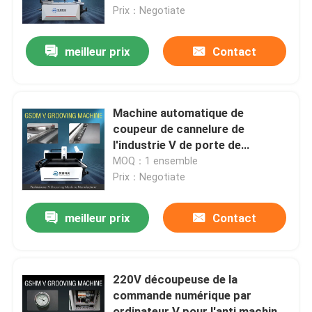
Prix：Negotiate
A propos de nous
meilleur prix
Contact
Visite d'usine
Machine automatique de
Contrôle de qualité
coupeur de cannelure de
l'industrie V de porte de
découpeuse de tôle de
MOQ：1 ensemble
Demandez une citation
commande numérique par
Prix：Negotiate
ordinateur
V à grande vitesse cannelant la machine
meilleur prix
Contact
Machine de cannelure de la commande numérique par 
220V découpeuse de la
commande numérique par
V automatique cannelant la machine
ordinateur V pour l'anti machine