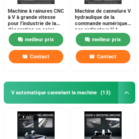
Machine à rainures CNC
Machine de cannelure V
à V à grande vitesse
hydraulique de la
pour l'industrie de la
commande numérique
décoration en acier
par ordinateur V à
inoxydable - modèle
grande vitesse
meilleur prix
meilleur prix
1225
cannelant la machine
pour la tôle 1225
Contact
Contact
V automatique cannelant la machine
(13)