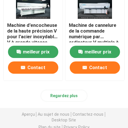
Machine d'encocheuse
Machine de cannelure
de la haute précision V
de la commande
pour l'acier inoxydable
numérique par
V à grande vitesse
ordinateur V multiple à
cannelant la machine
grande vitesse de taille
meilleur prix
meilleur prix
de machine de coupeur
de cannelure de V
Contact
Contact
Regardez plus
Aperçu
Au sujet de nous
Contactez-nous
Desktop Site
Plan du site
Privacy Policy