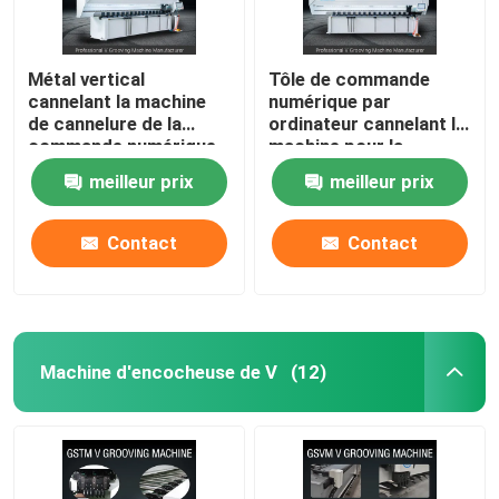
Métal vertical
Tôle de commande
cannelant la machine
numérique par
de cannelure de la
ordinateur cannelant la
commande numérique
machine pour la
par ordinateur V de
machine 1240
meilleur prix
meilleur prix
machine pour
d'encocheuse du mur
l'ornement 1250mm
rideau V en métal
Contact
Contact
Machine d'encocheuse de V
(12)