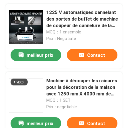
1225 V automatiques cannelant
des portes de buffet de machine
de coupeur de cannelure de la
commande numérique par
MOQ：1 ensemble
ordinateur V de machine
Prix：Negotiate
meilleur prix
Contact
Machine à découper les rainures
pour la décoration de la maison
avec 1250 mm X 4000 mm de
taille
MOQ：1 SET
Prix：negotiable
meilleur prix
Contact