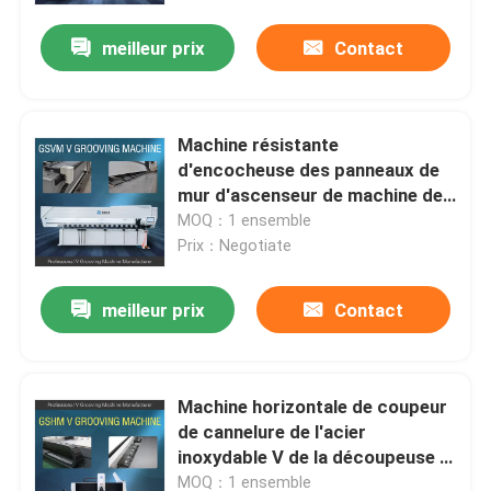
meilleur prix
Contact
Machine résistante
d'encocheuse des panneaux de
mur d'ascenseur de machine de
coupeur de cannelure de V V
MOQ：1 ensemble
Prix：Negotiate
meilleur prix
Contact
maison
Machine horizontale de coupeur
Produits
de cannelure de l'acier
inoxydable V de la découpeuse V
de haute précision
vidéos
MOQ：1 ensemble