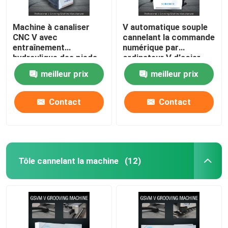
Machine à canaliser
V automatique souple
CNC V avec
cannelant la commande
entraînement
numérique par
hydraulique des pieds
ordinateur V d'acier
pour porte - modèle
inoxydable de machine
meilleur prix
meilleur prix
1225
cannelant la machine
1240
Contact
Contact
Tôle cannelant la machine
(12)