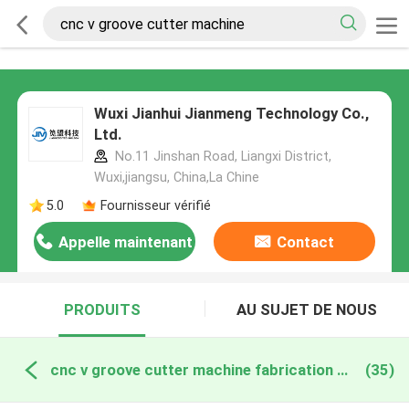
Wuxi Jianhui Jianmeng Technology Co.,
Ltd.
No.11 Jinshan Road, Liangxi District,
Wuxi,jiangsu, China,La Chine
5.0
Fournisseur vérifié
Appelle maintenant
Contact
PRODUITS
AU SUJET DE NOUS
cnc v groove cutter machine fabrication en ligne
(35)