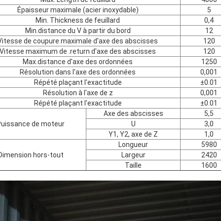
Épaisseur maximale (acier inoxydable)
5
Min. Thickness de feuillard
0,4
Min.distance du V à partir du bord
12
Vitesse de coupure maximale d'axe des abscisses
120
Vitesse maximum de .return d'axe des abscisses
120
Max.distance d'axe des ordonnées
1250
Résolution dans l'axe des ordonnées
0,001
Répété plaçant l'exactitude
±0.01
Résolution à l'axe de z
0,001
Répété plaçant l'exactitude
±0.01
Axe des abscisses
5,5
Puissance de moteur
U
3,0
Y1, Y2, axe de Z
1,0
Longueur
5980
Dimension hors-tout
Largeur
2420
Taille
1600