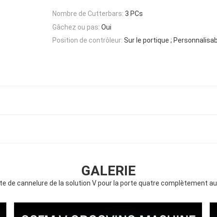
Nombre de Cutterbars:
3 PCs
Gâchez ou pas:
Oui
Position de contrôleur:
Sur le portique ; Personnalisa
GALERIE
te de cannelure de la solution V pour la porte quatre complètement 