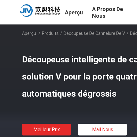
A Propos De
Aperçu
Nous
Aperçu
/
Produits
/
Découpeuse De Cannelure De V
/
Déc
Découpeuse intelligente de ca
solution V pour la porte qua
automatiques dégrossis
Meilleur Prix
Mail Nous