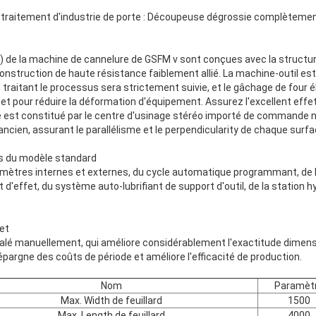
 le traitement d'industrie de porte : Découpeuse dégrossie complètem
(c) de la machine de cannelure de GSFM v sont conçues avec la structure
 construction de haute résistance faiblement allié. La machine-outil est
traitant le processus sera strictement suivie, et le gâchage de four 
 et pour réduire la déformation d'équipement. Assurez l'excellent effet
re est constitué par le centre d'usinage stéréo importé de commande 
 ancien, assurant le parallélisme et le perpendicularity de chaque sur
ns du modèle standard
mètres internes et externes, du cycle automatique programmant, de l'
 d'effet, du système auto-lubrifiant de support d'outil, de la station 
et
écalé manuellement, qui améliore considérablement l'exactitude dimen
épargne des coûts de période et améliore l'efficacité de production.
Nom
Paramèt
Max. Width de feuillard
1500
Max. Length de feuillard
4000