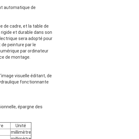
ent automatique de
 de cadre, et la table de
 rigide et durable dans son
électrique sera adopté pour
 de peinture par le
numérique par ordinateur
face de montage.
image visuelle éditant, de
hydraulique fonctionnante
sionnelle, épargne des
re
Unité
millimètre
millimètre