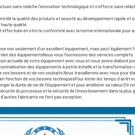
suivi sans relâche l'innovation technologique et s'efforce sans relâc
rôlé la qualité des produits et assisté au développement rapide et so
 haute qualité.
st effectuée en stricte conformité avec la norme internationale pour as
se non seulement d'un excellent équipement, mais peut également fou
retien des équipementsNous vous fournissons des services complets. 
ation actuelle de votre équipement avec vous.et nous avons élaboré po
onnalisation des équipements à petite échelle et la transformation
 vos besoins et de vos souhaits.Nous travaillerons avec vous pour éla
n fonction de vos besoins techniquesPour éviter les temps d'arrêt in
nger la durée de vie de l'équipement et pour améliorer sa valeur.S'il vou
écurité du processus et la sécurité de l'investissement dans la plus 
d'autres fabricants ne font pas exception.