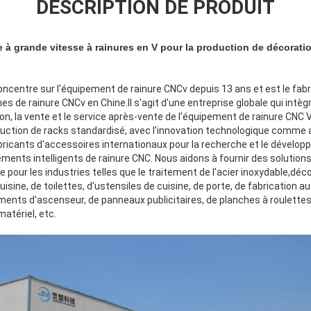
DESCRIPTION DE PRODUIT
à grande vitesse à rainures en V pour la production de décorati
centre sur l'équipement de rainure CNCv depuis 13 ans et est le fabri
 de rainure CNCv en Chine.Il s'agit d'une entreprise globale qui intègr
on, la vente et le service après-vente de l'équipement de rainure CNC
duction de racks standardisé, avec l'innovation technologique comme a
bricants d'accessoires internationaux pour la recherche et le dévelop
ments intelligents de rainure CNC. Nous aidons à fournir des solution
e pour les industries telles que le traitement de l'acier inoxydable,dé
uisine, de toilettes, d'ustensiles de cuisine, de porte, de fabrication
ements d'ascenseur, de panneaux publicitaires, de planches à roulettes
matériel, etc.