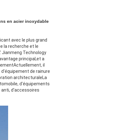
ons en acier inoxydable
cant avec le plus grand
e la recherche et le
 V. Jianmeng Technology
vantage principal,et a
pementActuellement, il
s d'équipement de rainure
coration architecturaleLa
 automobile, d'équipements
 anti, d'accessoires